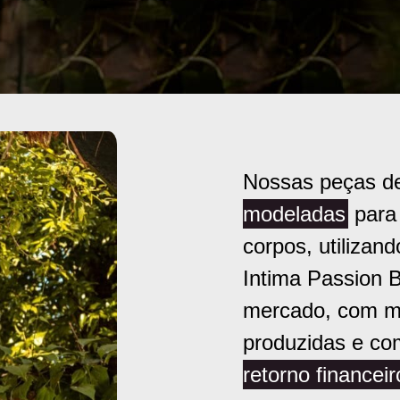
Nossas peças d
modeladas
para 
corpos, utilizan
Intima Passion B
mercado, com mi
produzidas e co
retorno financeir