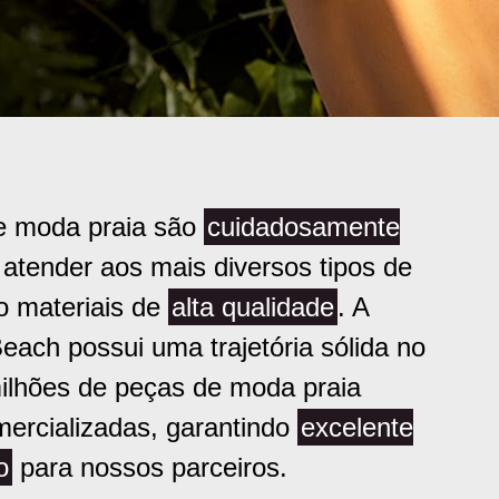
e moda praia são
cuidadosamente
atender aos mais diversos tipos de
do materiais de
alta qualidade
. A
each possui uma trajetória sólida no
lhões de peças de moda praia
mercializadas, garantindo
excelente
o
para nossos parceiros.