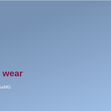
h wear
aia/MG.